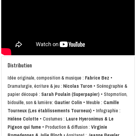
Distribution
Idée originale, composition & musique :
Fabrice Bez
•
Dramaturgie, écriture & jeu :
Nicolas Turon
• Scénographie &
papier découpé :
Sarah Poulain (Superpapier)
• Stopmotion,
bidouille, son & lumière:
Gautier Colin
• Meuble :
Camille
Tourneux (Les établissements Tourneux)
• Infographie :
Hélène Colotte
• Costumes :
Laure Hyeronimus & Le
Pigeon qui fume
• Production & diffusion :
Virginie
Romedennes & Julie Bloch
• Assitanat :
Jeanne Beyeler,