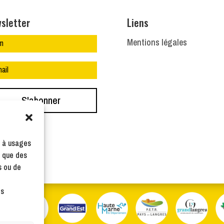
sletter
Liens
Mentions légales
S'abonner
s à usages
i que des
s ou de
es