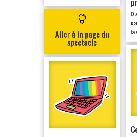
p
Do

sp
Aller à la page du
la
spectacle
C