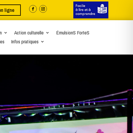
en ligne
n
Action culturelle
ÉmulsionS ForteS
es
Infos pratiques