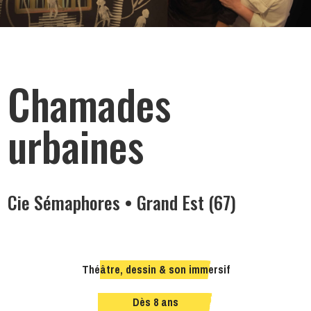
Chamades
urbaines
Cie Sémaphores • Grand Est (67)
Théâtre, dessin & son immersif
Dès 8 ans